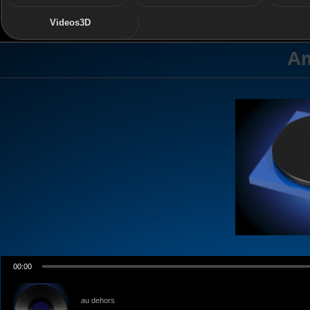
Videos3D
A
00:00
au dehors