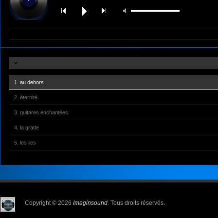
1. au dehors
2. éternité
3. guitares enchantées
4. la gratte
5. les iles
6. machines
7. sea and sun
8. star movie
Copyright © 2026
Imaginsound
. Tous droits réservés.
9. tapata